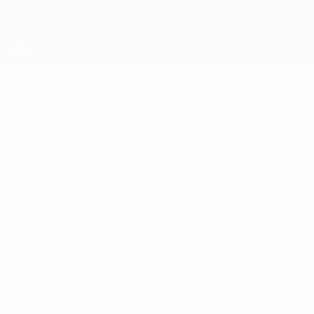
Direkt
zum
Hauptinhalt
UEFA Women's Futsal EURO
Iran
Iran Women’s Futsal European Qualifiers 2025
Überblick
Spiele
Statistiken
Kader
23 November 2025