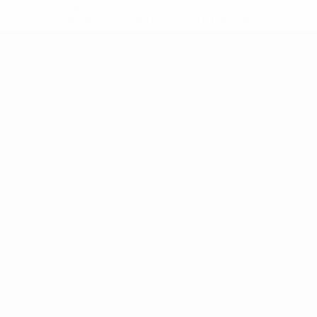
suspendieren-russische-vereine-und-
nationalmannschaft/'>Mehr hier</a>
UEFA Women's Futsal EURO
Spiele
Teams
Gruppen
News
Stat.
Über
SEITEN IM
UEFA-
NETZWERK
UEFA.com
UEFA-Stiftung
für Kinder
SPRACHE &AUML;NDERN
Deutsch
English
Français
Deutsch
Русский
Español
Italiano
Português