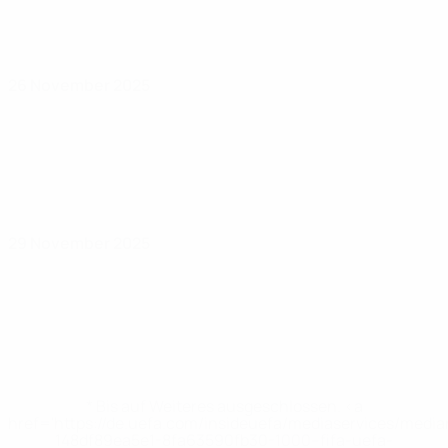
26 November 2025
29 November 2025
* Bis auf Weiteres ausgeschlossen. <a
href='https://de.uefa.com/insideuefa/mediaservices/medi
148df89ea5e1-8fa63590fb30-1000--fifa-uefa-