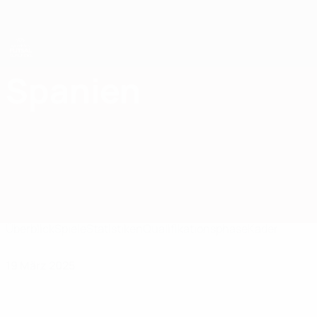
Direkt
zum
Hauptinhalt
UEFA Women's Futsal EURO
Spanien
Spanien Women’s Futsal European Qualifiers 2025
Überblick
Spiele
Statistiken
Qualifikationsphase
Kader
19 März 2025