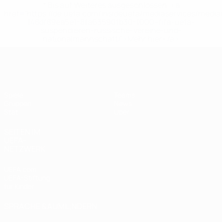
* Bis auf Weiteres ausgeschlossen. <a
href='https://de.uefa.com/insideuefa/mediaservices/medi
148df89ea5e1-8fa63590fb30-1000--fifa-uefa-
suspendieren-russische-vereine-und-
nationalmannschaft/'>Mehr hier</a>
UEFA Women's Futsal EURO
Spiele
Teams
Gruppen
News
Stat.
Über
SEITEN IM
UEFA-
NETZWERK
UEFA.com
UEFA-Stiftung
für Kinder
SPRACHE &AUML;NDERN
Deutsch
English
Français
Deutsch
Русский
Español