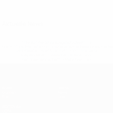
Kader
Ale de
Ana
Antia
Ari
Elena
Fernandez
Guix
Stürmerin
Torhüterin
Paz
Luján
González
Raimundo
Claram
Stürmerin
Stürmerin
Torhüterin
Verteidigerin
Stürmeri
Aktuelle News
* Bis auf Weiteres ausgeschlossen. <a
href='https://de.uefa.com/insideuefa/mediaservices/medi
148df89ea5e1-8fa63590fb30-1000--fifa-uefa-
suspendieren-russische-vereine-und-
nationalmannschaft/'>Mehr hier</a>
UEFA Women's Futsal EURO
Spiele
Teams
Gruppen
News
Stat.
Über
SEITEN IM
UEFA-