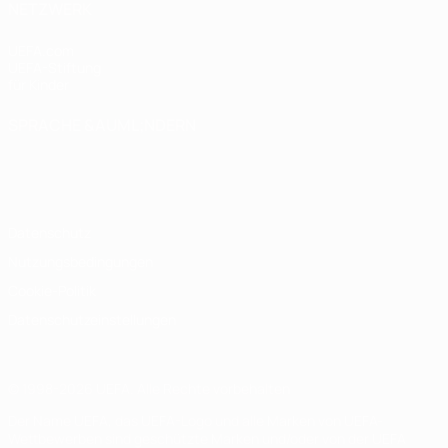
NETZWERK
UEFA.com
UEFA-Stiftung
für Kinder
SPRACHE &AUML;NDERN
Deutsch
English
Français
Deutsch
Русский
Español
Italiano
Português
Datenschutz
Nutzungsbedingungen
Cookie-Politik
Datenschutzeinstellungen
© 1998-2026 UEFA. Alle Rechte vorbehalten
Der Name UEFA, das UEFA-Logo und alle Marken von UEFA-
Wettbewerben sind geschützte Marken und/oder von der UEFA