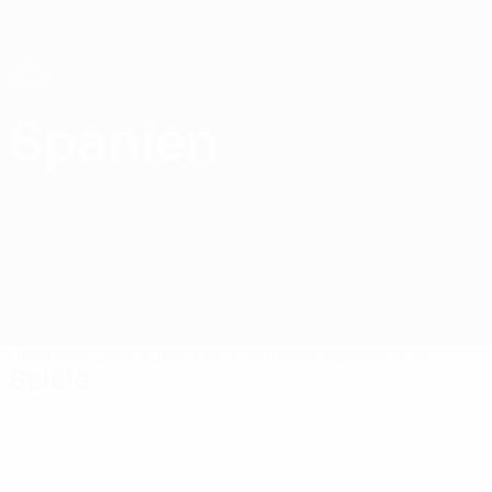
Direkt
zum
Hauptinhalt
UEFA Women's Futsal EURO
Spanien
Spanien Women’s Futsal European Qualifiers 2025
Überblick
Spiele
Statistiken
Qualifikationsphase
Kader
Spiele