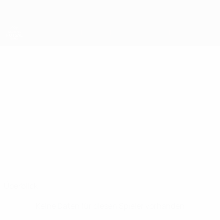
Direkt
zum
Hauptinhalt
UEFA Women's Futsal EURO
LINDA
Linda Lundström Stat.
LUNDSTRÖM
Schweden
Überblick
Keine Daten für diesen Spieler vorhanden