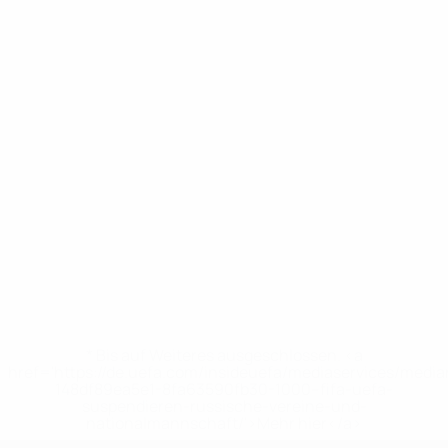
* Bis auf Weiteres ausgeschlossen. <a
href='https://de.uefa.com/insideuefa/mediaservices/medi
148df89ea5e1-8fa63590fb30-1000--fifa-uefa-
suspendieren-russische-vereine-und-
nationalmannschaft/'>Mehr hier</a>