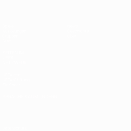
UEFA Women's Futsal EURO
Spiele
News
Auslosungen
Geschichte
Gruppen
Über
Stat.
SEITEN IM
UEFA-
NETZWERK
UEFA.com
UEFA-Stiftung
für Kinder
SPRACHE &AUML;NDERN
Deutsch
English
Français
Deutsch
Русский
Español
Italiano
Português
Datenschutz