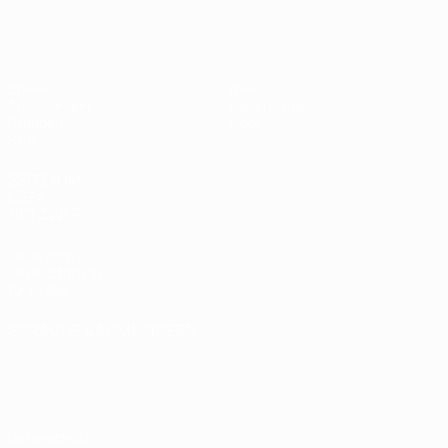
UEFA Women's Futsal EURO
Spiele
News
Auslosungen
Geschichte
Gruppen
Über
Stat.
SEITEN IM
UEFA-
NETZWERK
UEFA.com
UEFA-Stiftung
für Kinder
SPRACHE &AUML;NDERN
Deutsch
English
Français
Deutsch
Русский
Español
Italiano
Português
Datenschutz