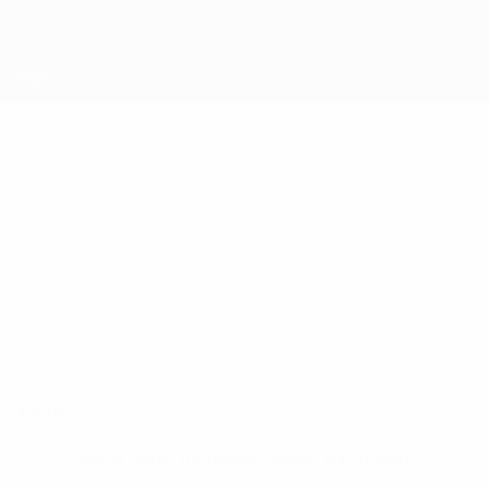
Direkt
zum
Hauptinhalt
UEFA Women's Futsal EURO
DANY
Dany Stat.
Spanien
Überblick
Keine Daten für diesen Spieler vorhanden