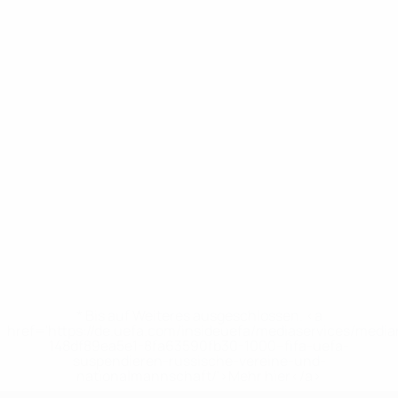
* Bis auf Weiteres ausgeschlossen. <a
href='https://de.uefa.com/insideuefa/mediaservices/medi
148df89ea5e1-8fa63590fb30-1000--fifa-uefa-
suspendieren-russische-vereine-und-
nationalmannschaft/'>Mehr hier</a>