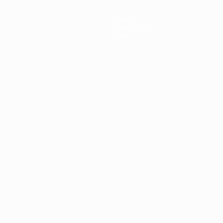
News
Geschichte
Über
Português