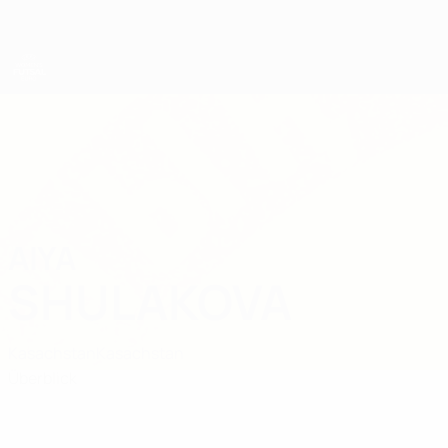
Direkt
zum
Hauptinhalt
UEFA Women's Futsal EURO
AIYA
Aiya Shulakova Stat.
SHULAKOVA
Kasachstan
Kasachstan
Überblick