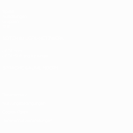
Spiele
Auslosungen
Gruppen
Stat.
SEITEN IM UEFA-NETZWERK
UEFA.com
UEFA-Stiftung für Kinder
SPRACHE &AUML;NDERN
Deutsch
English
Français
Deutsch
Русский
Español
Italiano
Datenschutz
Nutzungsbedingungen
Cookie-Politik
Datenschutzeinstellungen