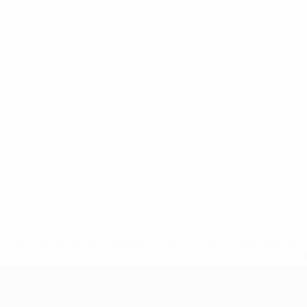
* Bis auf Weiteres ausgeschlossen. <a href='https://de.
UEFA Women's Futsal EURO