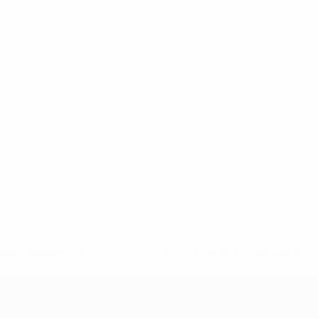
-148df89ea5e1-8fa63590fb30-1000--fifa-uefa-suspendieren-
>