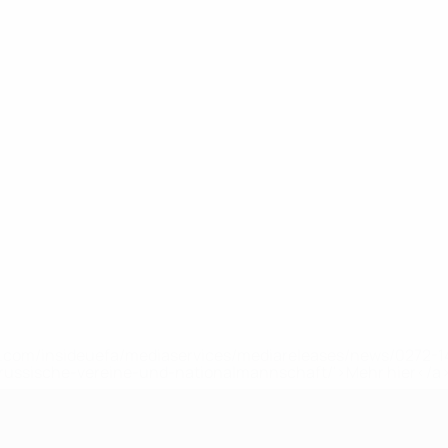
uefa.com/insideuefa/mediaservices/mediareleases/news/0272
russische-vereine-und-nationalmannschaft/'>Mehr hier</a