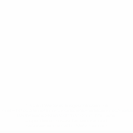
* Bis auf Weiteres ausgeschlossen. <a
href='https://de.uefa.com/insideuefa/mediaservices/medi
148df89ea5e1-8fa63590fb30-1000--fifa-uefa-
suspendieren-russische-vereine-und-
nationalmannschaft/'>Mehr hier</a>