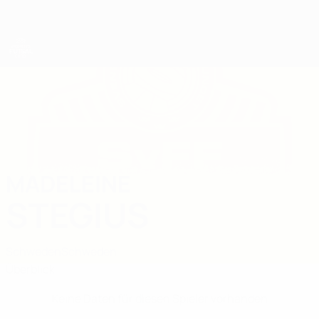
Direkt
zum
Hauptinhalt
UEFA Women's Futsal EURO
MADELEINE
Madeleine Stegius Stat.
STEGIUS
Schweden
Schweden
Überblick
Keine Daten für diesen Spieler vorhanden