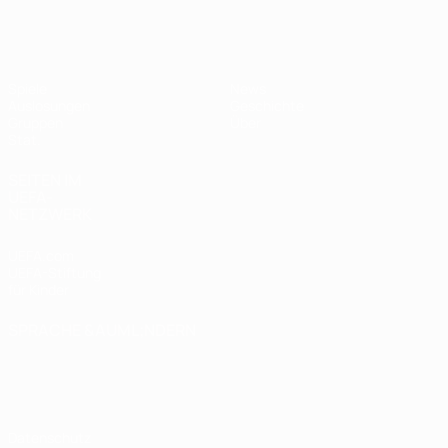
UEFA Women's Futsal EURO
Spiele
News
Auslosungen
Geschichte
Gruppen
Über
Stat.
SEITEN IM
UEFA-
NETZWERK
UEFA.com
UEFA-Stiftung
für Kinder
SPRACHE &AUML;NDERN
Deutsch
English
Français
Deutsch
Русский
Español
Italiano
Português
Datenschutz