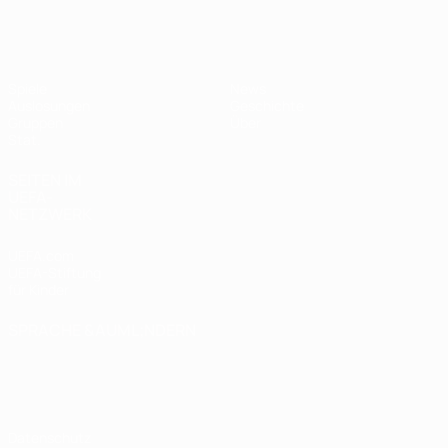
UEFA Women's Futsal EURO
Spiele
News
Auslosungen
Geschichte
Gruppen
Über
Stat.
SEITEN IM
UEFA-
NETZWERK
UEFA.com
UEFA-Stiftung
für Kinder
SPRACHE &AUML;NDERN
Deutsch
English
Français
Deutsch
Русский
Español
Italiano
Português
Datenschutz