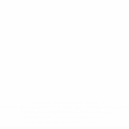
* Bis auf Weiteres ausgeschlossen. <a
href='https://de.uefa.com/insideuefa/mediaservices/medi
148df89ea5e1-8fa63590fb30-1000--fifa-uefa-
suspendieren-russische-vereine-und-
nationalmannschaft/'>Mehr hier</a>