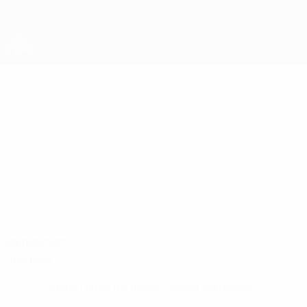
Direkt
zum
Hauptinhalt
UEFA Women's Futsal EURO
VESNA
Vesna Veltrop Stat.
VELTROP
Niederlande
Vergleichen
Überblick
Keine Daten für diesen Spieler vorhanden