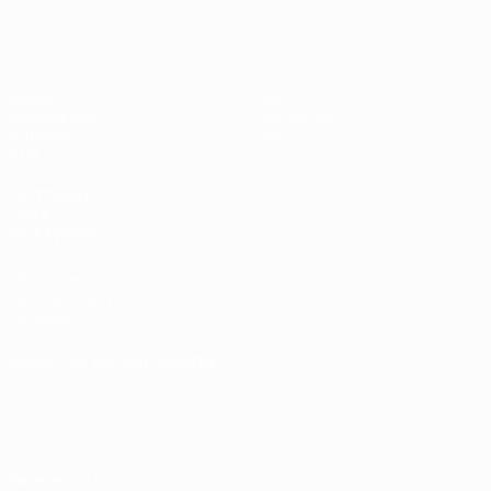
UEFA Women's Futsal EURO
Spiele
News
Auslosungen
Geschichte
Gruppen
Über
Stat.
SEITEN IM
UEFA-
NETZWERK
UEFA.com
UEFA-Stiftung
für Kinder
SPRACHE &AUML;NDERN
Deutsch
English
Français
Deutsch
Русский
Español
Italiano
Português
Datenschutz