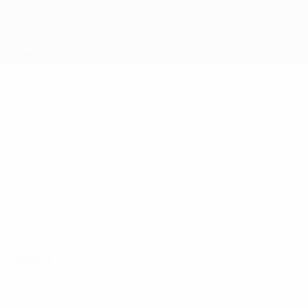
Direkt
zum
Hauptinhalt
UEFA Women's Futsal EURO
VESNA
Vesna Veltrop Stat.
VELTROP
Niederlande
Überblick
Keine Daten für diesen Spieler vorhanden