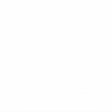
* Bis auf Weiteres ausgeschlossen. <a
href='https://de.uefa.com/insideuefa/mediaservices/medi
148df89ea5e1-8fa63590fb30-1000--fifa-uefa-
suspendieren-russische-vereine-und-
nationalmannschaft/'>Mehr hier</a>