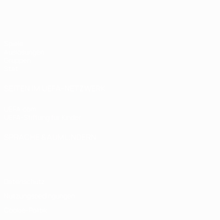
UEFA Women's Futsal EURO
Spiele
Auslosungen
Gruppen
Stat.
SEITEN IM UEFA-NETZWERK
UEFA.com
UEFA-Stiftung für Kinder
SPRACHE &AUML;NDERN
Deutsch
English
Français
Deutsch
Русский
Español
Italiano
Datenschutz
Nutzungsbedingungen
Cookie-Politik