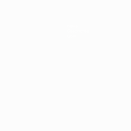
News
Geschichte
Über
Português