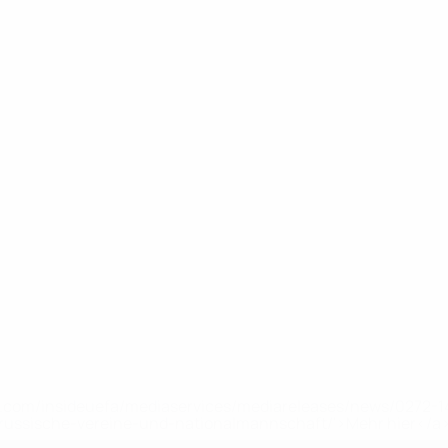
uefa.com/insideuefa/mediaservices/mediareleases/news/0272
russische-vereine-und-nationalmannschaft/'>Mehr hier</a