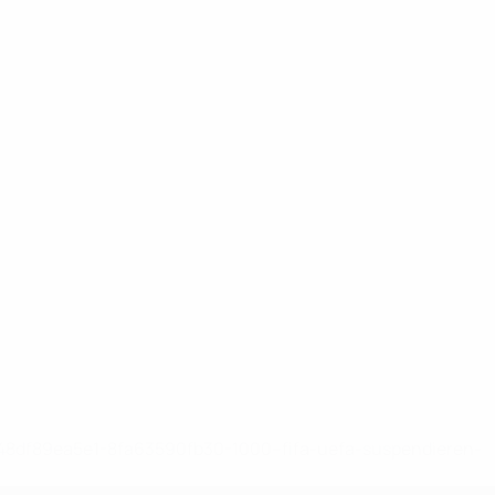
-148df89ea5e1-8fa63590fb30-1000--fifa-uefa-suspendieren-
>