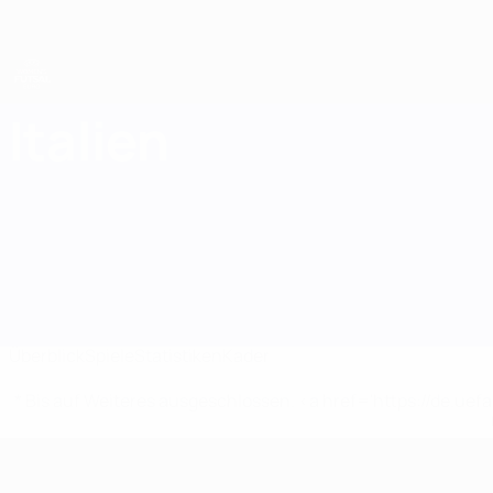
Direkt
zum
Hauptinhalt
UEFA Women's Futsal EURO
Italien
Italien Statistiken UEFA Women's Futsal EURO 2027
Überblick
Spiele
Statistiken
Kader
* Bis auf Weiteres ausgeschlossen. <a href='https://de.
UEFA Women's Futsal EURO