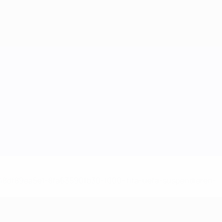
-148df89ea5e1-8fa63590fb30-1000--fifa-uefa-suspendieren-
>