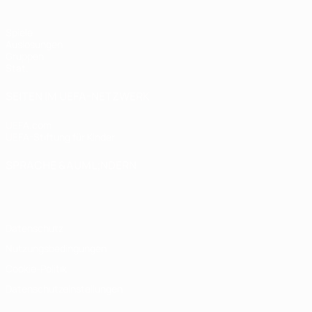
Spiele
Auslosungen
Gruppen
Stat.
SEITEN IM UEFA-NETZWERK
UEFA.com
UEFA-Stiftung für Kinder
SPRACHE &AUML;NDERN
Deutsch
English
Français
Deutsch
Русский
Español
Italiano
Datenschutz
Nutzungsbedingungen
Cookie-Politik
Datenschutzeinstellungen