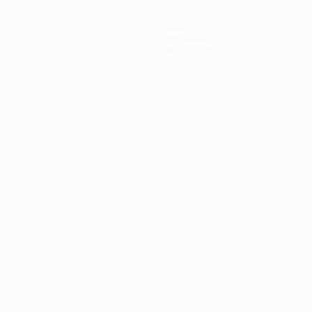
News
Geschichte
Über
Português