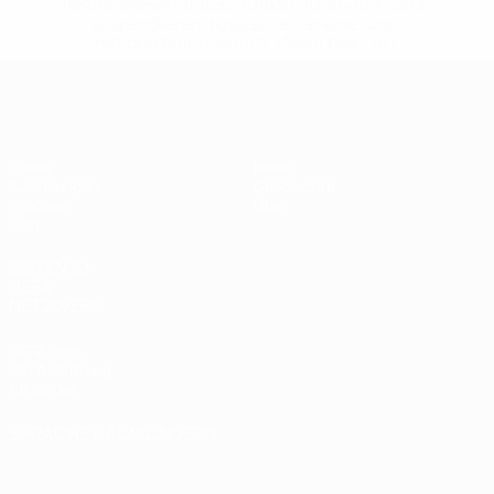
148df89ea5e1-8fa63590fb30-1000--fifa-uefa-
suspendieren-russische-vereine-und-
nationalmannschaft/'>Mehr hier</a>
UEFA Women's Futsal EURO
Spiele
News
Auslosungen
Geschichte
Gruppen
Über
Stat.
SEITEN IM
UEFA-
NETZWERK
UEFA.com
UEFA-Stiftung
für Kinder
SPRACHE &AUML;NDERN
Deutsch
English
Français
Deutsch
Русский
Español
Italiano
Português