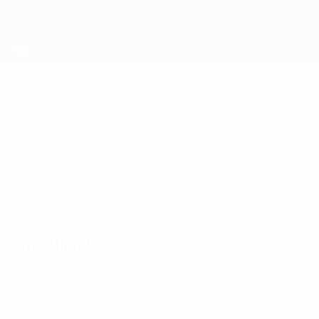
Direkt
zum
Hauptinhalt
UEFA Women's Futsal EURO
Russland*
Russland* UEFA Women's Futsal EURO 2027
Überblick
Spiele
Statistiken
Kader
Aktuelle News
* Bis auf Weiteres ausgeschlossen. <a
href='https://de.uefa.com/insideuefa/mediaservices/medi