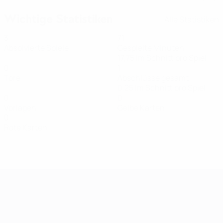
Wichtige Statistiken
Alle Statistiken
3
71
Absolvierte Spiele
Gespielte Minuten
17,75 im Schnitt pro Spiel
0
1
Tore
Abschlüsse gesamt
0,25 im Schnitt pro Spiel
0
0
Vorlagen
Gelbe Karten
0
Rote Karten
Women's European Qualifiers