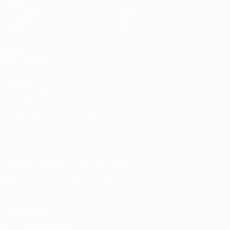
Spiele
Stat.
Auslosungen
Teams
Gruppen
News
Video
Über
AUCH
BESUCHEN
UEFA.com
UEFA-Stiftung
für Kinder
SPRACHE &AUML;NDERN
Deutsch
English
Français
Deutsch
Русский
Español
Italiano
Português
Die offizielle App herunterladen
Datenschutz
Nutzungsbedingungen