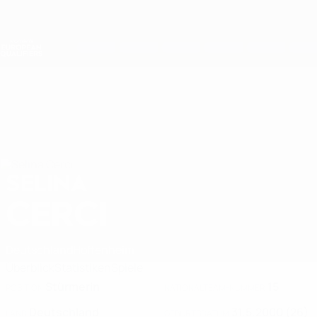
Direkt
zum
Hauptinhalt
Nations League &amp; Women's EURO
Erhalten
Live-Ergebnisse &amp; Statistiken
Women's European Qualifiers
SELINA
Selina Cerci Stat. 2027
CERCI
Deutschland
Hoffenheim
Überblick
Statistiken
Spiele
Stürmerin
15
POSITION
NATIONALTEAM-NUMMER
Deutschland
31.5.2000 (26)
LAND
GEBURTSDATUM