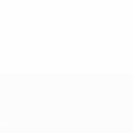
Wichtige Statistiken
18
Tore
3 im Schnitt pro Spiel
4
Gelbe Karten
0,67 im Schnitt pro Spiel
Alle Statistiken
Women's European Qualifiers
Spiele
Auslosungen
Gruppen
Video