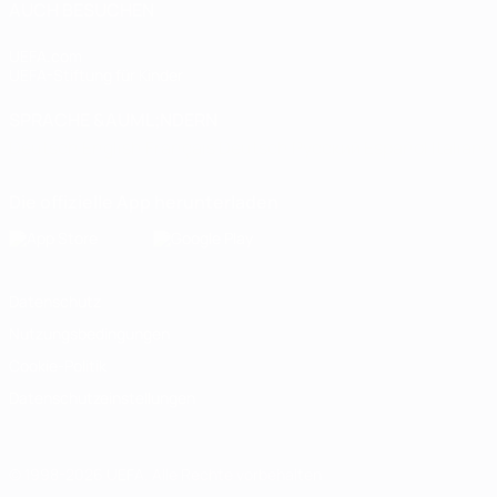
AUCH BESUCHEN
UEFA.com
UEFA-Stiftung für Kinder
SPRACHE &AUML;NDERN
Deutsch
English
Français
Deutsch
Русский
Español
Italiano
Die offizielle App herunterladen
Datenschutz
Nutzungsbedingungen
Cookie-Politik
Datenschutzeinstellungen
© 1998-2026 UEFA. Alle Rechte vorbehalten