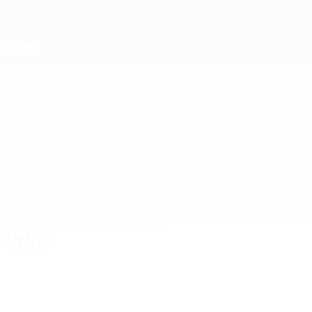
Direkt
zum
Hauptinhalt
Nations League &amp; Women's EURO
Live-Ergebnisse &amp; Statistiken
Women's European Qualifiers
Deutschland
Deutschland Women's European Qualifiers 2027
Überblick
Spiele
Statistiken
Kader
Spiele