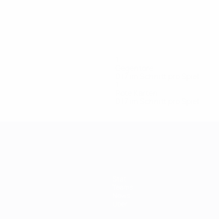
1
Gegentore
0,17 im Schnitt pro Spiel
1
Rote Karten
0,17 im Schnitt pro Spiel
Stat.
Teams
News
Über