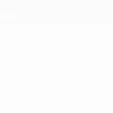
Direkt
zum
Hauptinhalt
Nations League &amp; Women's EURO
Erhalten
Live-Ergebnisse &amp; Statistiken
Women's European Qualifiers
Deutschland
Deutschland Women's European Qualifiers 2027
Überblick
Spiele
Statistiken
Kader
03 März 2026