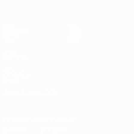
Spiele
Stat.
Auslosungen
Teams
Gruppen
News
Video
Über
AUCH
BESUCHEN
UEFA.com
UEFA-Stiftung
für Kinder
SPRACHE &AUML;NDERN
Deutsch
English
Français
Deutsch
Русский
Español
Italiano
Português
Die offizielle App herunterladen