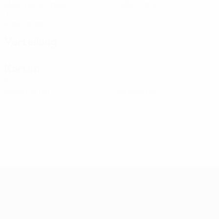
Absolvierte Spiele
Gelbe Karten
0
Rote Karten
Verteilung
Karten
0
0
Gelbe Karten
Rote Karten
Women's European Qualifiers