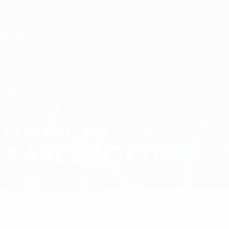
Direkt
zum
Hauptinhalt
Nations League &amp; Women's EURO
Erhalten
Live-Ergebnisse &amp; Statistiken
Women's European Qualifiers
ELÍN HELENA
Elín Helena Karlsdóttir Stat. 2027
KARLSDÓTTIR
Island
Breiðablik
Überblick
Statistiken
Spiele
Wichtige Statistiken
0
0