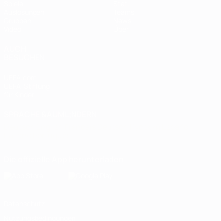
Spiele
Stat.
Auslosungen
Teams
Gruppen
News
Video
Über
AUCH
BESUCHEN
UEFA.com
UEFA-Stiftung
für Kinder
SPRACHE &AUML;NDERN
Deutsch
English
Français
Deutsch
Русский
Español
Italiano
Português
Die offizielle App herunterladen
Datenschutz
Nutzungsbedingungen