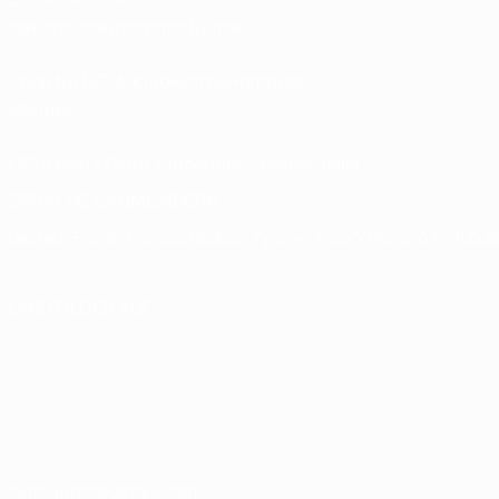
Nationalmannschaftsfußball
Shop für UEFA-Klubwettbewerbe der
Männer
UEFA Men's Club Competitions Memorabilia
SPRACHE &AUML;NDERN
Deutsch
English
Français
Deutsch
Русский
Español
Italiano
Portuguê
UNS FOLGEN AUF
Nutzungsbedingungen