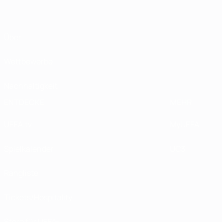
Über
Wettbewerbe
Nachhaltigkeit
ENTDECKE
MEHR
UEFA.tv
MyUEFA
Spielkalender
UC3
Rangliste
Tickets/Hospitality
Store für UEFA-