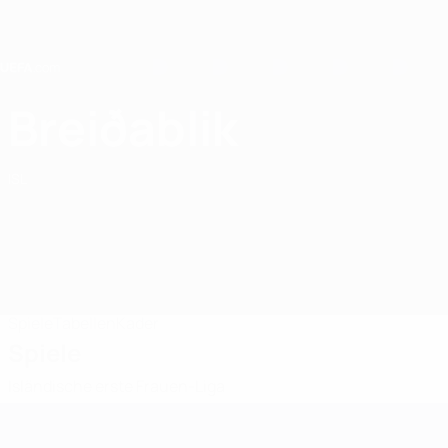
Direkt
zum
Hauptinhalt
Home
Breiðablik
Breiðablik
ISL
Spiele
Tabellen
Kader
Spiele
Isländische erste Frauen-Liga