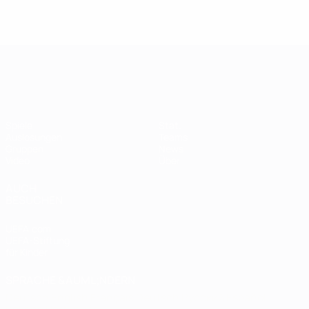
Women's European Qualifiers
Spiele
Stat.
Auslosungen
Teams
Gruppen
News
Video
Über
AUCH
BESUCHEN
UEFA.com
UEFA-Stiftung
für Kinder
SPRACHE &AUML;NDERN
Deutsch
English
Français
Deutsch
Русский
Español