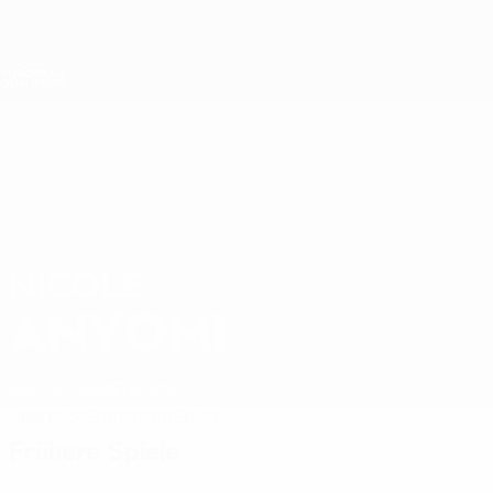
Direkt
zum
Hauptinhalt
Nations League &amp; Women's EURO
Erhalten
Live-Ergebnisse &amp; Statistiken
Women's European Qualifiers
NICOLE
Nicole Anyomi Stat. 2027
ANYOMI
Deutschland
Frankfurt
Überblick
Statistiken
Spiele
Frühere Spiele