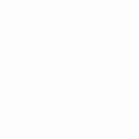
World Cup Women's European Qualifiers
Sa 18 Apr. 2026
·
Ligaphase
World Cup Women's European Qualifiers
Di 14 Apr. 2026
·
Ligaphase
World Cup Women's European Qualifiers
Sa 7 März 2026
·
Ligaphase