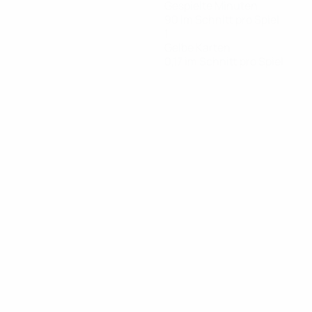
Gespielte Minuten
90 im Schnitt pro Spiel
1
Gelbe Karten
0,17 im Schnitt pro Spiel