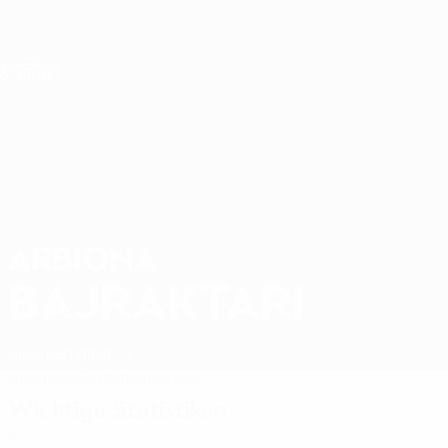
Direkt
zum
Hauptinhalt
Nations League &amp; Women's EURO
Live-Ergebnisse &amp; Statistiken
Women's European Qualifiers
ARBIONA
Arbiona Bajraktari Stat. 2027
BAJRAKTARI
Albanien
Vllaznia
Überblick
Statistiken
Spiele
Wichtige Statistiken
6