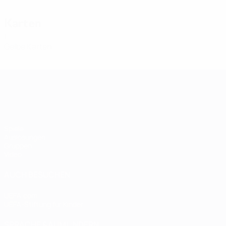
Karten
1
Gelbe Karten
Women's European Qualifiers
Spiele
Auslosungen
Gruppen
Video
AUCH BESUCHEN
UEFA.com
UEFA-Stiftung für Kinder
SPRACHE &AUML;NDERN