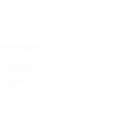
Absolvierte Spiele
1
Tore
0,17 im Schnitt pro Spiel
0
Rote Karten
Verteidigung
Verteilung
Angriff