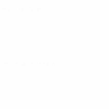
Nächstes Spiel
Alle Spiele
World Cup Women's European Qualifiers
Fr 9 Okt. 2026
·
Play-offs Round 1
Wichtige Statistiken
Alle Statistiken
6
540
Absolvierte Spiele
Gespielte Minuten
90 im Schnitt pro Spiel
0
0
Tore
Gelbe Karten
0
Rote Karten