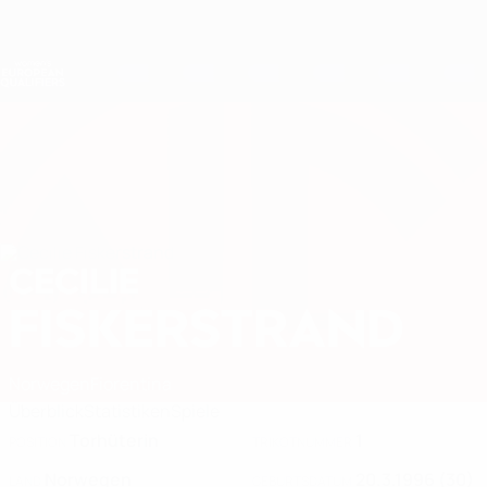
Direkt
zum
Hauptinhalt
Nations League &amp; Women's EURO
Erhalten
Live-Ergebnisse &amp; Statistiken
Women's European Qualifiers
CECILIE
Cecilie Fiskerstrand Stat. 2027
FISKERSTRAND
Norwegen
Fiorentina
Überblick
Statistiken
Spiele
Torhüterin
1
POSITION
TRIKOTNUMMER
Norwegen
20.3.1996 (30)
LAND
GEBURTSDATUM