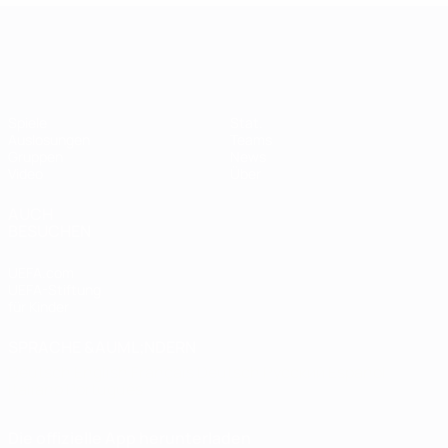
Women's European Qualifiers
Spiele
Stat.
Auslosungen
Teams
Gruppen
News
Video
Über
AUCH
BESUCHEN
UEFA.com
UEFA-Stiftung
für Kinder
SPRACHE &AUML;NDERN
Deutsch
English
Français
Deutsch
Русский
Español
Italiano
Português
Die offizielle App herunterladen