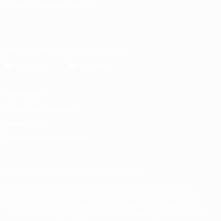
SPRACHE &AUML;NDERN
Deutsch
English
Français
Deutsch
Русский
Español
Italiano
Português
Die offizielle App herunterladen
Datenschutz
Nutzungsbedingungen
Cookie-Politik
Datenschutzeinstellungen
© 1998-2026 UEFA. Alle Rechte vorbehalten
Der Name UEFA, das UEFA-Logo und alle Marken von UEFA-
Wettbewerben sind geschützte Marken und/oder von der UEFA
urheberrechtlich geschützt. Sie dürfen nicht für kommerzielle
Zwecke verwendet werden. Mit der Verwendung von UEFA.com