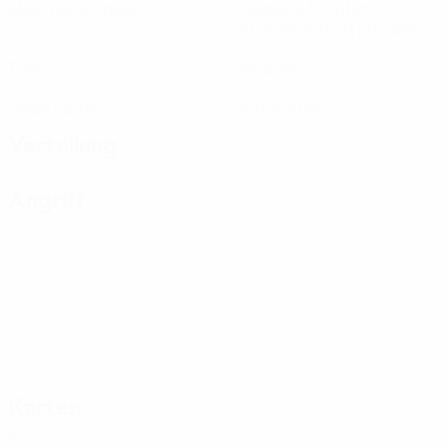
Absolvierte Spiele
Gespielte Minuten
70,34 im Schnitt pro Spiel
0
0
Tore
Vorlagen
0
0
Gelbe Karten
Rote Karten
Verteilung
Angriff
Karten
0
0