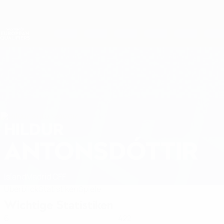
Direkt
zum
Hauptinhalt
Nations League &amp; Women's EURO
Erhalten
Live-Ergebnisse &amp; Statistiken
Women's European Qualifiers
HILDUR
Hildur Antonsdóttir Stat. 2027
ANTONSDÓTTIR
Island
Madrid CFF
Überblick
Statistiken
Spiele
Wichtige Statistiken
6
422