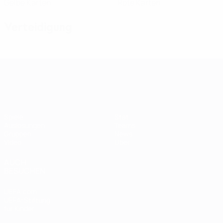
Gelbe Karten
Rote Karten
Verteidigung
Women's European Qualifiers
Spiele
Stat.
Auslosungen
Teams
Gruppen
News
Video
Über
AUCH
BESUCHEN
UEFA.com
UEFA-Stiftung
für Kinder