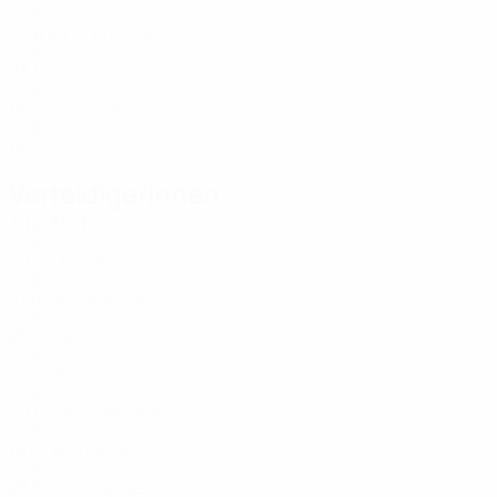
MNE
20
6
23
Krstović
12
MNE
23
1
-
Kalač
13
MNE
18
-
-
I. Orahovac
13
MNE
16
-
-
Verteidigerinnen
Alter
EM
T
Malesija
2
MNE
20
3
-
Popović
3
MNE
27
6
-
Šaranović
4
MNE
26
6
-
Sarić
14
MNE
22
-
-
Božić
15
MNE
29
6
-
Krstevska
16
MNE
19
-
-
Stanović
19
MNE
26
6
-
Janjušević
21