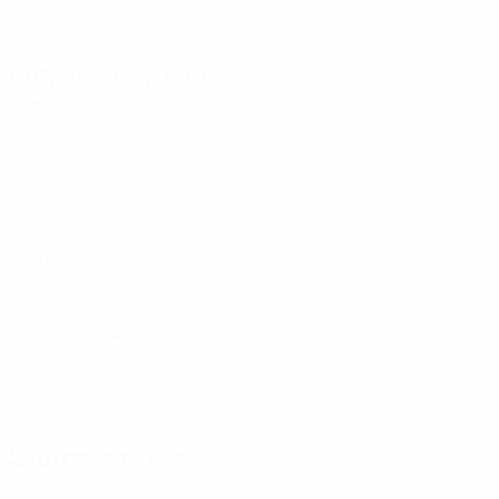
MNE
22
4
-
Mittelfeldspielerinnen
Alter
EM
T
Ličina
5
MNE
25
2
-
Boričić
6
MNE
21
-
-
Bulatović
7
MNE
32
6
1
Čađenović
16
MNE
20
4
-
Djukić
17
MNE
30
5
-
Simonović
18
MNE
22
-
-
Đurđevac
20
MNE
23
1
-
Tomašević
22
MNE
19
5
-
Stürmerinnen
Alter
EM
T
Osmajić
5