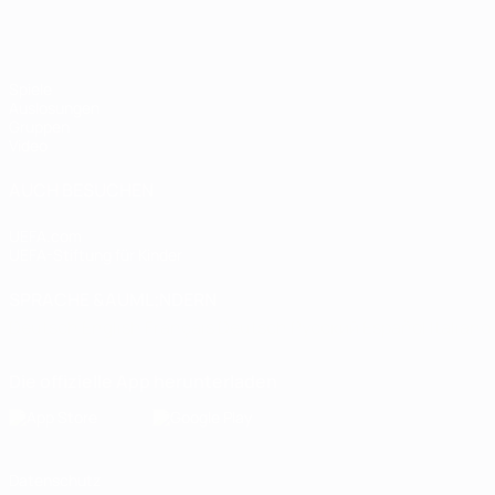
Spiele
Auslosungen
Gruppen
Video
AUCH BESUCHEN
UEFA.com
UEFA-Stiftung für Kinder
SPRACHE &AUML;NDERN
Deutsch
English
Français
Deutsch
Русский
Español
Italiano
Die offizielle App herunterladen
Datenschutz