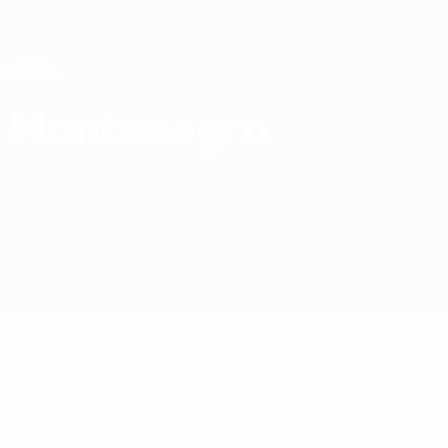
Direkt
zum
Hauptinhalt
Nations League &amp; Women's EURO
Live-Ergebnisse &amp; Statistiken
Women's European Qualifiers
Montenegro
Montenegro Women's European Qualifiers 2027
Überblick
Spiele
Statistiken
Kader
Kader
Torhüterinnen
Alter
EM
GT
Kalač
1