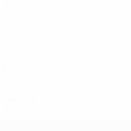
MNE
20
1
-
Petrović
6
MNE
23
-
-
Djoković
8
MNE
34
6
2
Dešić
9
MNE
32
6
1
Karličić
10
MNE
23
4
-
Kuč
11
MNE
34
5
2
Doknić
18
MNE
18
-
-
Bečić
21
MNE
23
-
-
Tošković
23
MNE
21
4
-
Trainer/-in
Mirko Marić
MNE
Women's European Qualifiers