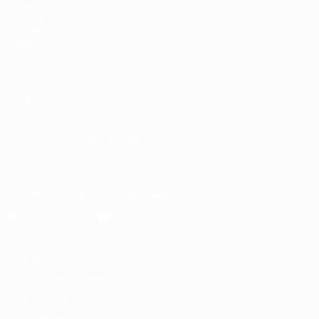
Spiele
Auslosungen
Gruppen
Video
AUCH BESUCHEN
UEFA.com
UEFA-Stiftung für Kinder
SPRACHE &AUML;NDERN
Deutsch
English
Français
Deutsch
Русский
Español
Italiano
Die offizielle App herunterladen
Datenschutz
Nutzungsbedingungen
Cookie-Politik