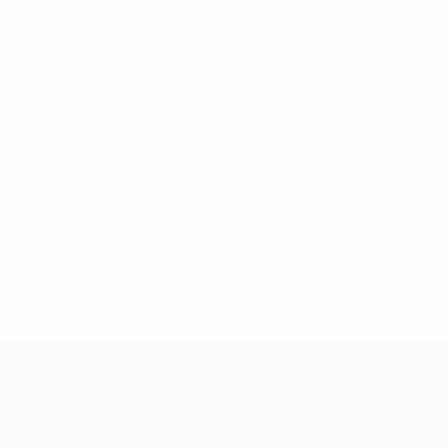
Montenegro
LAND
Women's European Qualifiers