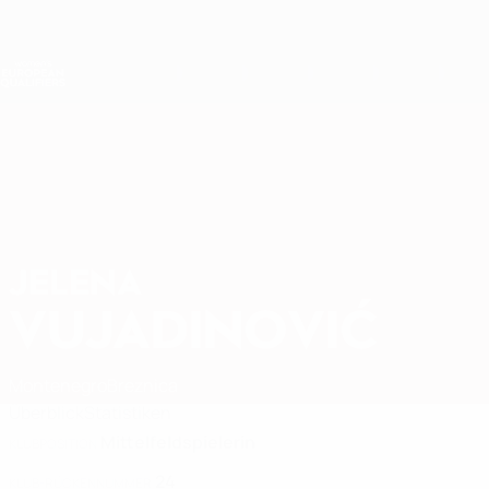
Direkt
zum
Hauptinhalt
Nations League &amp; Women's EURO
Live-Ergebnisse &amp; Statistiken
Women's European Qualifiers
JELENA
Jelena Vujadinović Stat. 2027
VUJADINOVIĆ
Montenegro
Breznica
Überblick
Statistiken
Mittelfeldspielerin
KLUBPOSITION
24
KLUB-RÜCKENNUMMER