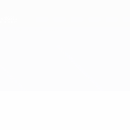
Direkt
zum
Hauptinhalt
Nations League &amp; Women's EURO
Live-Ergebnisse &amp; Statistiken
Women's European Qualifiers
Überblick
Updates
Infos zum Spiel
Schweden vs Serbien