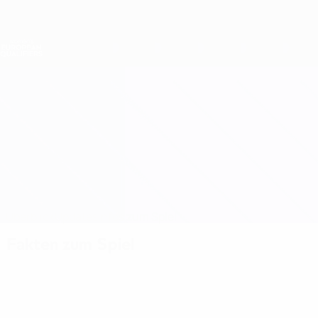
Direkt
zum
Hauptinhalt
Nations League &amp; Women's EURO
Erhalten
Live-Ergebnisse &amp; Statistiken
Women's European Qualifiers
Schweden vs Serbien
Überblick
Updates
Infos zum Spiel
Fakten zum Spiel