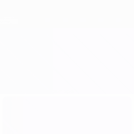
Direkt
zum
Hauptinhalt
Nations League &amp; Women's EURO
Erhalten
Live-Ergebnisse &amp; Statistiken
Women's European Qualifiers
Wales vs Ukraine
Überblick
Updates
Infos zum Spiel