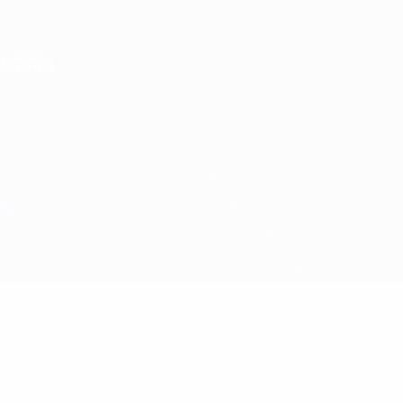
Direkt
zum
Hauptinhalt
Nations League &amp; Women's EURO
Live-Ergebnisse &amp; Statistiken
Women's European Qualifiers
Überblick
Updates
Infos zum Spiel
Wales vs Ukraine