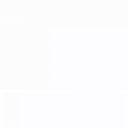
Direkt
zum
Hauptinhalt
Nations League &amp; Women's EURO
Erhalten
Live-Ergebnisse &amp; Statistiken
Women's European Qualifiers
England vs Frankreich
Überblick
Updates
Infos zum Spiel