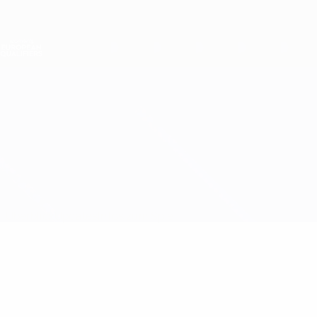
Direkt
zum
Hauptinhalt
Nations League &amp; Women's EURO
Live-Ergebnisse &amp; Statistiken
Women's European Qualifiers
England vs Frankreich
Überblick
Updates
Infos zum Spiel