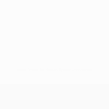
Keine Daten für diesen Spieler vorhanden
UEFA Women’s Europa Cup