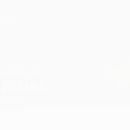
Direkt
zum
Hauptinhalt
UEFA Women’s Europa Cup
Mireilis Rojas Stat.
MIREILIS
ROJAS
Vllaznia
Überblick