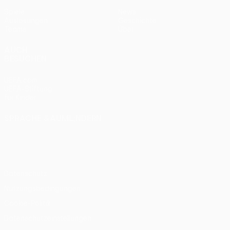
Spiele
News
Auslosungen
Geschichte
Teams
Über
AUCH
BESUCHEN
UEFA.com
UEFA-Stiftung
für Kinder
SPRACHE &AUML;NDERN
Deutsch
English
Français
Deutsch
Русский
Español
Italiano
Português
Datenschutz
Nutzungsbedingungen
Cookie-Politik
Datenschutzeinstellungen