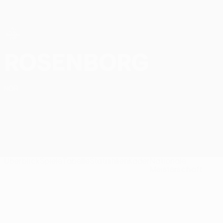
Direkt
zum
Hauptinhalt
UEFA Women’s Europa Cup
Rosenborg BK Ligatabelle UEFA Women’s Europa Cup 2026/27
Rosenborg
NOR
Überblick
Spiele
Tabelle
Statistiken
Kader
Nationale
Meisterschaft