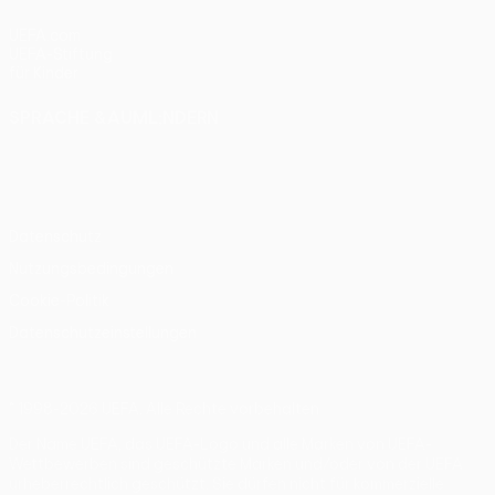
UEFA.com
UEFA-Stiftung
für Kinder
SPRACHE &AUML;NDERN
Deutsch
English
Français
Deutsch
Русский
Español
Italiano
Português
Datenschutz
Nutzungsbedingungen
Cookie-Politik
Datenschutzeinstellungen
© 1998-2026 UEFA. Alle Rechte vorbehalten
Der Name UEFA, das UEFA-Logo und alle Marken von UEFA-
Wettbewerben sind geschützte Marken und/oder von der UEFA
urheberrechtlich geschützt. Sie dürfen nicht für kommerzielle