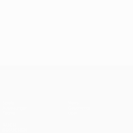
UEFA Women’s Europa Cup
Spiele
News
Auslosungen
Geschichte
Teams
Über
AUCH
BESUCHEN