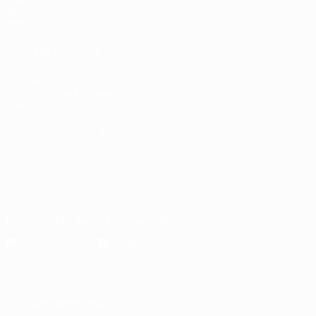
Teams
News
AUCH BESUCHEN
UEFA.com
UEFA-Stiftung für Kinder
Shop
SPRACHE &AUML;NDERN
Deutsch
English
Français
Deutsch
Русский
Español
Italiano
UNS FOLGEN AUF
Die offizielle App herunterladen
Datenschutz
Nutzungsbedingungen