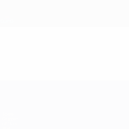
Direkt
zum
Hauptinhalt
Nations League &amp; Women's EURO
Live-Ergebnisse &amp; Statistiken
UEFA Women's EURO
Video
Highlights
UEFA Women's EURO
Spiele
Gruppen
UEFA.tv
Stat.