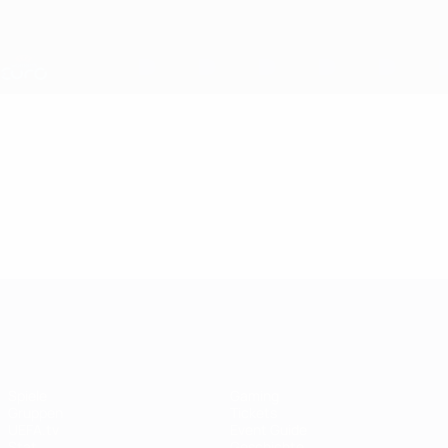
Direkt
zum
Hauptinhalt
Nations League &amp; Women's EURO
Erhalten
Live-Ergebnisse &amp; Statistiken
UEFA Women's EURO
Video
Highlights
UEFA Women's EURO
Spiele
Gaming
Gruppen
Tickets
UEFA.tv
Event Guide
Stat.
Geschichte