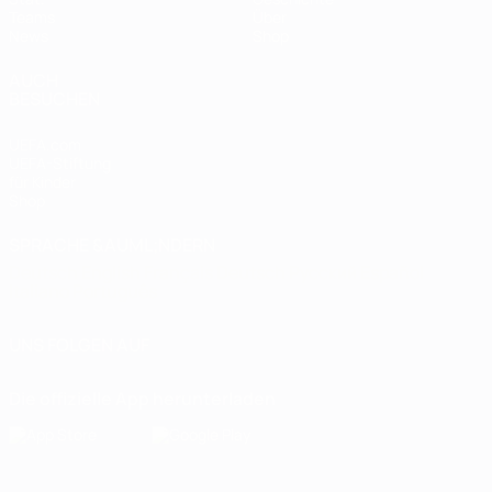
Teams
Über
News
Shop
AUCH
BESUCHEN
UEFA.com
UEFA-Stiftung
für Kinder
Shop
SPRACHE &AUML;NDERN
Deutsch
English
Français
Deutsch
Русский
Español
Italiano
Português
UNS FOLGEN AUF
Die offizielle App herunterladen