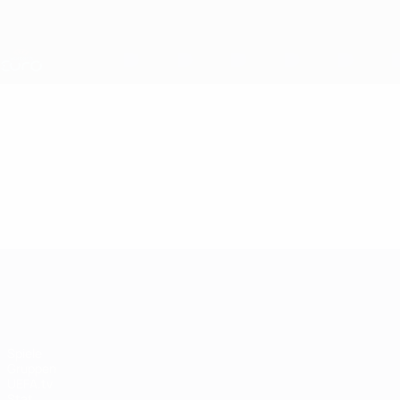
Direkt
zum
Hauptinhalt
Nations League &amp; Women's EURO
Live-Ergebnisse &amp; Statistiken
UEFA Women's EURO
Video
Im Fokus
UEFA Women's EURO
Spiele
Gruppen
UEFA.tv
Stat.