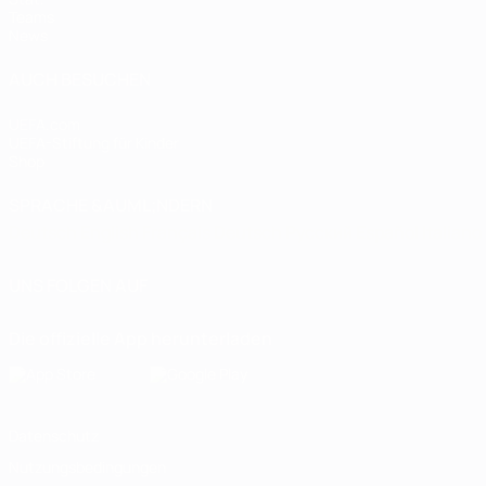
Teams
News
AUCH BESUCHEN
UEFA.com
UEFA-Stiftung für Kinder
Shop
SPRACHE &AUML;NDERN
Deutsch
English
Français
Deutsch
Русский
Español
Italiano
UNS FOLGEN AUF
Die offizielle App herunterladen
Datenschutz
Nutzungsbedingungen