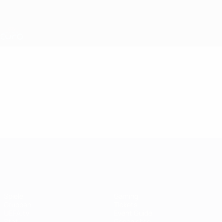
Direkt
zum
Hauptinhalt
Nations League &amp; Women's EURO
Erhalten
Live-Ergebnisse &amp; Statistiken
UEFA Women's EURO
Video
Im Fokus
UEFA Women's EURO
Spiele
Gaming
Gruppen
Tickets
UEFA.tv
Event Guide
Stat.
Geschichte