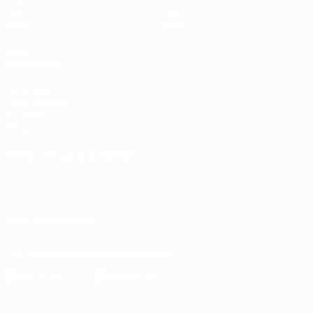
Teams
Über
News
Shop
AUCH
BESUCHEN
UEFA.com
UEFA-Stiftung
für Kinder
Shop
SPRACHE &AUML;NDERN
Deutsch
English
Français
Deutsch
Русский
Español
Italiano
Português
UNS FOLGEN AUF
Die offizielle App herunterladen