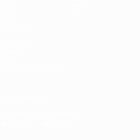
Teams
Über
News
Shop
AUCH
BESUCHEN
UEFA.com
UEFA-Stiftung
für Kinder
Shop
SPRACHE &AUML;NDERN
Deutsch
English
Français
Deutsch
Русский
Español
Italiano
Português
UNS FOLGEN AUF
Die offizielle App herunterladen