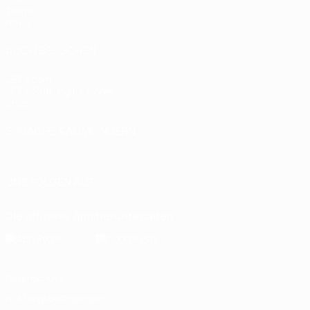
Teams
News
AUCH BESUCHEN
UEFA.com
UEFA-Stiftung für Kinder
Shop
SPRACHE &AUML;NDERN
Deutsch
English
Français
Deutsch
Русский
Español
Italiano
UNS FOLGEN AUF
Die offizielle App herunterladen
Datenschutz
Nutzungsbedingungen