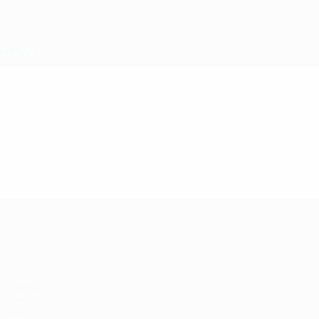
Direkt
zum
Hauptinhalt
Nations League &amp; Women's EURO
Live-Ergebnisse &amp; Statistiken
UEFA Women's EURO
Video
Im Fokus
UEFA Women's EURO
Spiele
Gruppen
UEFA.tv
Stat.