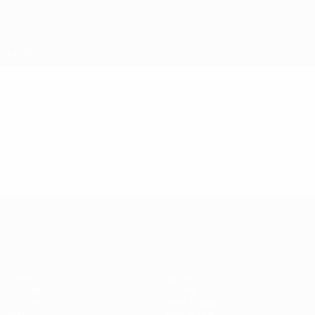
Direkt
zum
Hauptinhalt
Nations League &amp; Women's EURO
Erhalten
Live-Ergebnisse &amp; Statistiken
UEFA Women's EURO
Video
Im Fokus
UEFA Women's EURO
Spiele
Gaming
Gruppen
Tickets
UEFA.tv
Event Guide
Stat.
Geschichte