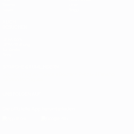
Teams
Über
News
Shop
AUCH
BESUCHEN
UEFA.com
UEFA-Stiftung
für Kinder
Shop
SPRACHE &AUML;NDERN
Deutsch
English
Français
Deutsch
Русский
Español
Italiano
Português
UNS FOLGEN AUF
Die offizielle App herunterladen