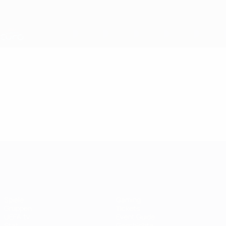
Direkt
zum
Hauptinhalt
Nations League &amp; Women's EURO
Erhalten
Live-Ergebnisse &amp; Statistiken
UEFA Women's EURO
Video
Im Fokus
UEFA Women's EURO
Spiele
Gaming
Gruppen
Tickets
UEFA.tv
Event Guide
Stat.
Geschichte