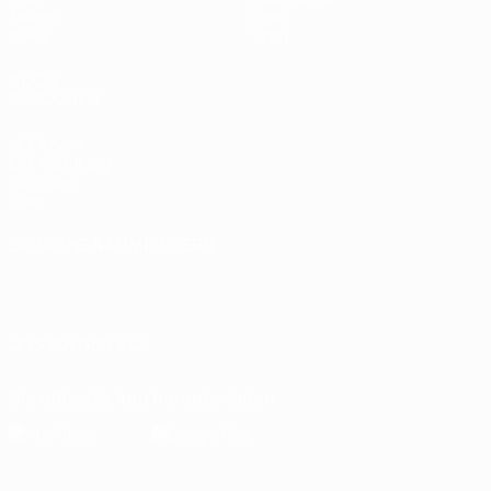
Teams
Über
News
Shop
AUCH
BESUCHEN
UEFA.com
UEFA-Stiftung
für Kinder
Shop
SPRACHE &AUML;NDERN
Deutsch
English
Français
Deutsch
Русский
Español
Italiano
Português
UNS FOLGEN AUF
Die offizielle App herunterladen