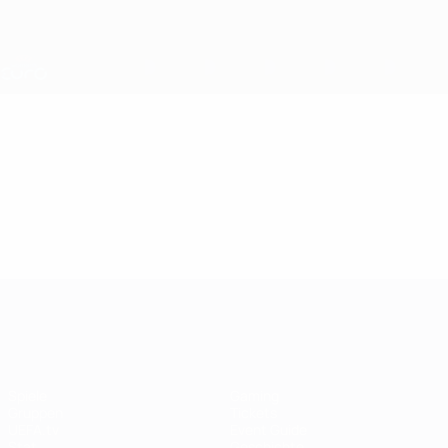
Direkt
zum
Hauptinhalt
Nations League &amp; Women's EURO
Erhalten
Live-Ergebnisse &amp; Statistiken
UEFA Women's EURO
Video
Im Fokus
UEFA Women's EURO
Spiele
Gaming
Gruppen
Tickets
UEFA.tv
Event Guide
Stat.
Geschichte