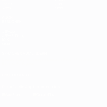
Teams
Über
News
Shop
AUCH
BESUCHEN
UEFA.com
UEFA-Stiftung
für Kinder
Shop
SPRACHE &AUML;NDERN
Deutsch
English
Français
Deutsch
Русский
Español
Italiano
Português
UNS FOLGEN AUF
Die offizielle App herunterladen