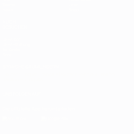
Teams
Über
News
Shop
AUCH
BESUCHEN
UEFA.com
UEFA-Stiftung
für Kinder
Shop
SPRACHE &AUML;NDERN
Deutsch
English
Français
Deutsch
Русский
Español
Italiano
Português
UNS FOLGEN AUF
Die offizielle App herunterladen