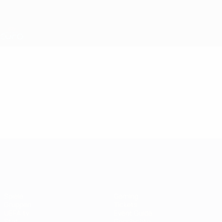
Direkt
zum
Hauptinhalt
Nations League &amp; Women's EURO
Erhalten
Live-Ergebnisse &amp; Statistiken
UEFA Women's EURO
Video
Im Fokus
UEFA Women's EURO
Spiele
Gaming
Gruppen
Tickets
UEFA.tv
Event Guide
Stat.
Geschichte