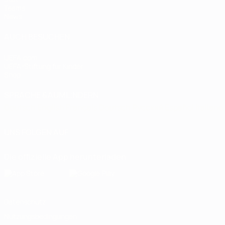
Teams
News
AUCH BESUCHEN
UEFA.com
UEFA-Stiftung für Kinder
Shop
SPRACHE &AUML;NDERN
Deutsch
English
Français
Deutsch
Русский
Español
Italiano
UNS FOLGEN AUF
Die offizielle App herunterladen
Datenschutz
Nutzungsbedingungen