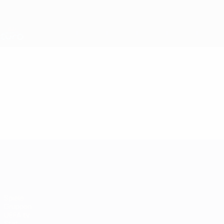
Direkt
zum
Hauptinhalt
Nations League &amp; Women's EURO
Live-Ergebnisse &amp; Statistiken
UEFA Women's EURO
Video
Im Fokus
UEFA Women's EURO
Spiele
Gruppen
UEFA.tv
Stat.