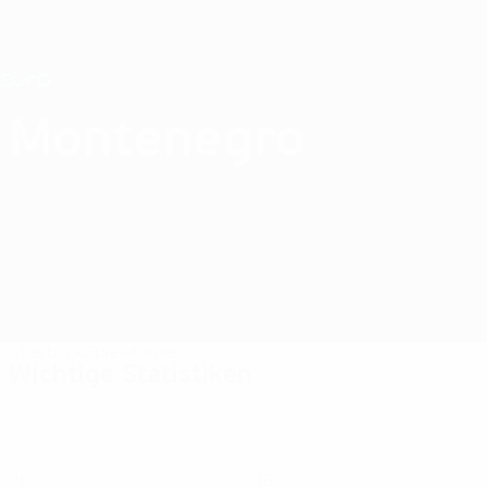
Direkt
zum
Hauptinhalt
Nations League &amp; Women's EURO
Erhalten
Live-Ergebnisse &amp; Statistiken
UEFA Women's EURO
Montenegro
Montenegro Women's European Qualifiers 2025
Überblick
Spiele
Kader
Wichtige Statistiken
21
16