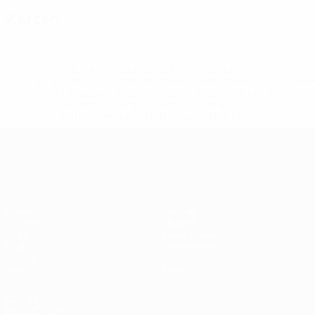
Karten
* Bis auf Weiteres ausgeschlossen. <a
href='https://de.uefa.com/insideuefa/mediaservices/medi
148df89ea5e1-8fa63590fb30-1000--fifa-uefa-
suspendieren-russische-vereine-und-
nationalmannschaft/'>Mehr hier</a>
UEFA Women's EURO
Spiele
Gaming
Gruppen
Tickets
UEFA.tv
Event Guide
Stat.
Geschichte
Teams
Über
News
Shop
AUCH
BESUCHEN