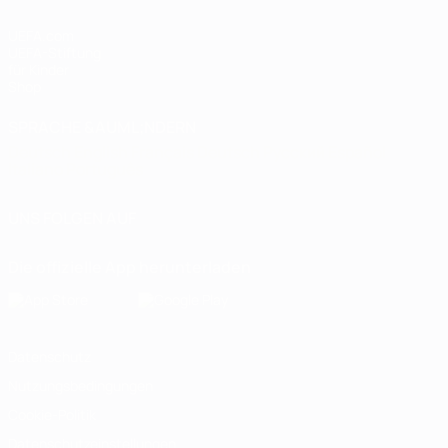
UEFA.com
UEFA-Stiftung
für Kinder
Shop
SPRACHE &AUML;NDERN
Deutsch
English
Français
Deutsch
Русский
Español
Italiano
Português
UNS FOLGEN AUF
Die offizielle App herunterladen
Datenschutz
Nutzungsbedingungen
Cookie-Politik
Datenschutzeinstellungen