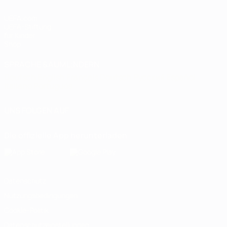
UEFA.com
UEFA-Stiftung
für Kinder
Shop
SPRACHE &AUML;NDERN
Deutsch
English
Français
Deutsch
Русский
Español
Italiano
Português
UNS FOLGEN AUF
Die offizielle App herunterladen
Datenschutz
Nutzungsbedingungen
Cookie-Politik
Datenschutzeinstellungen