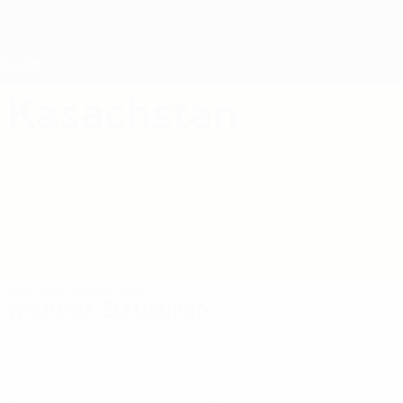
Direkt
zum
Hauptinhalt
Nations League &amp; Women's EURO
Erhalten
Live-Ergebnisse &amp; Statistiken
UEFA Women's EURO
Kasachstan
Kasachstan Women's European Qualifiers 2025
Überblick
Spiele
Kader
Wichtige Statistiken
5
8