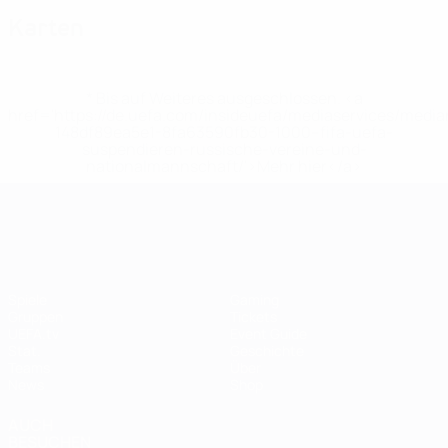
Karten
* Bis auf Weiteres ausgeschlossen. <a
href='https://de.uefa.com/insideuefa/mediaservices/medi
148df89ea5e1-8fa63590fb30-1000--fifa-uefa-
suspendieren-russische-vereine-und-
nationalmannschaft/'>Mehr hier</a>
UEFA Women's EURO
Spiele
Gaming
Gruppen
Tickets
UEFA.tv
Event Guide
Stat.
Geschichte
Teams
Über
News
Shop
AUCH
BESUCHEN