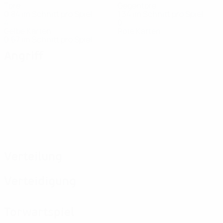
Tore
Gegentore
0,84 im Schnitt pro Spiel
1,34 im Schnitt pro Spiel
4
0
Gelbe Karten
Rote Karten
0,67 im Schnitt pro Spiel
Angriff
Verteilung
Verteidigung
Torwartspiel