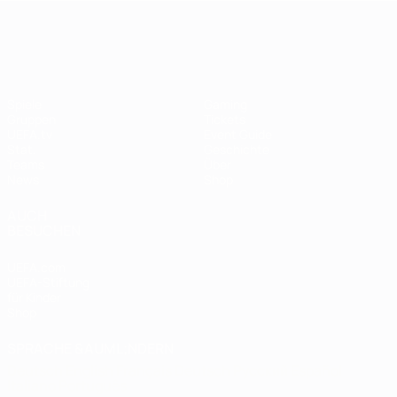
UEFA Women's EURO
Spiele
Gaming
Gruppen
Tickets
UEFA.tv
Event Guide
Stat.
Geschichte
Teams
Über
News
Shop
AUCH
BESUCHEN
UEFA.com
UEFA-Stiftung
für Kinder
Shop
SPRACHE &AUML;NDERN
Deutsch
English
Français
Deutsch
Русский
Español
Italiano
Português