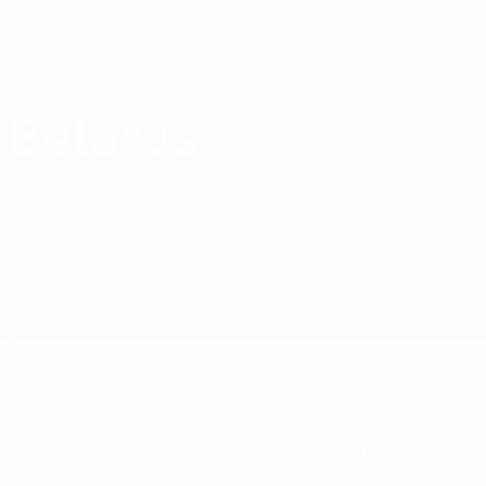
Direkt
zum
Hauptinhalt
Nations League &amp; Women's EURO
Erhalten
Live-Ergebnisse &amp; Statistiken
UEFA Women's EURO
Belarus
Belarus Statistiken Women's European Qualifiers 2025
Überblick
Spiele
Kader
* Bis auf Weiteres ausgeschlossen. <a
href='https://de.uefa.com/insideuefa/mediaservices/medi
148df89ea5e1-8fa63590fb30-1000--fifa-uefa-
suspendieren-russische-vereine-und-
nationalmannschaft/'>Mehr hier</a>