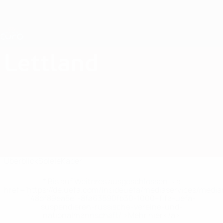
Direkt
zum
Hauptinhalt
Nations League &amp; Women's EURO
Erhalten
Live-Ergebnisse &amp; Statistiken
UEFA Women's EURO
Lettland
Lettland Women's European Qualifiers 2025
Überblick
Spiele
Kader
* Bis auf Weiteres ausgeschlossen. <a
href='https://de.uefa.com/insideuefa/mediaservices/medi
148df89ea5e1-8fa63590fb30-1000--fifa-uefa-
suspendieren-russische-vereine-und-
nationalmannschaft/'>Mehr hier</a>