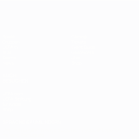
UEFA Women's EURO
Spiele
Gaming
Gruppen
Tickets
UEFA.tv
Event Guide
Stat.
Geschichte
Teams
Über
News
Shop
AUCH
BESUCHEN
UEFA.com
UEFA-Stiftung
für Kinder
Shop
SPRACHE &AUML;NDERN
Deutsch
English
Français
Deutsch
Русский
Español
Italiano
Português