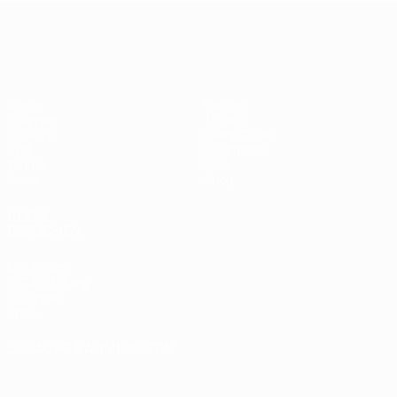
UEFA Women's EURO
Spiele
Gaming
Gruppen
Tickets
UEFA.tv
Event Guide
Stat.
Geschichte
Teams
Über
News
Shop
AUCH
BESUCHEN
UEFA.com
UEFA-Stiftung
für Kinder
Shop
SPRACHE &AUML;NDERN
Deutsch
English
Français
Deutsch
Русский
Español
Italiano
Português