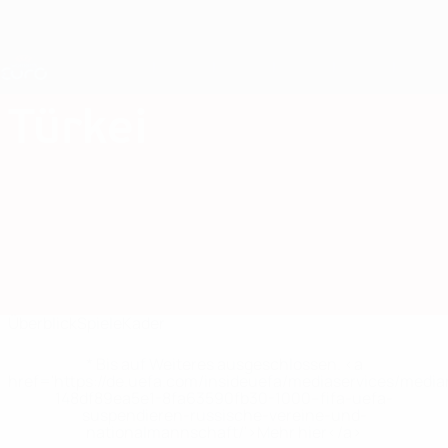
Direkt
zum
Hauptinhalt
Nations League &amp; Women's EURO
Erhalten
Live-Ergebnisse &amp; Statistiken
UEFA Women's EURO
Türkei
Türkei Statistiken Women's European Qualifiers 2025
Überblick
Spiele
Kader
* Bis auf Weiteres ausgeschlossen. <a
href='https://de.uefa.com/insideuefa/mediaservices/medi
148df89ea5e1-8fa63590fb30-1000--fifa-uefa-
suspendieren-russische-vereine-und-
nationalmannschaft/'>Mehr hier</a>