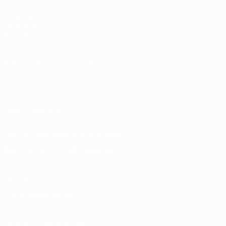
UEFA.com
UEFA-Stiftung
für Kinder
Shop
SPRACHE &AUML;NDERN
Deutsch
English
Français
Deutsch
Русский
Español
Italiano
Português
UNS FOLGEN AUF
Die offizielle App herunterladen
Datenschutz
Nutzungsbedingungen
Cookie-Politik
Datenschutzeinstellungen