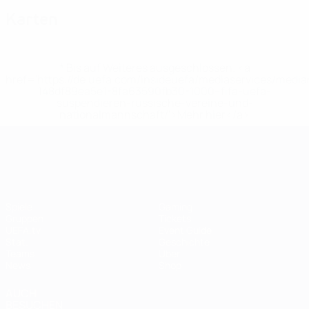
Karten
* Bis auf Weiteres ausgeschlossen. <a
href='https://de.uefa.com/insideuefa/mediaservices/medi
148df89ea5e1-8fa63590fb30-1000--fifa-uefa-
suspendieren-russische-vereine-und-
nationalmannschaft/'>Mehr hier</a>
UEFA Women's EURO
Spiele
Gaming
Gruppen
Tickets
UEFA.tv
Event Guide
Stat.
Geschichte
Teams
Über
News
Shop
AUCH
BESUCHEN