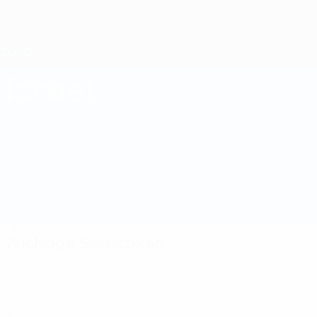
Direkt
zum
Hauptinhalt
Nations League &amp; Women's EURO
Erhalten
Live-Ergebnisse &amp; Statistiken
UEFA Women's EURO
Israel
Israel Women's European Qualifiers 2025
Überblick
Spiele
Kader
Wichtige Statistiken
5
18