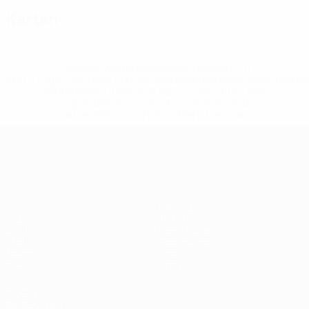
Karten
* Bis auf Weiteres ausgeschlossen. <a
href='https://de.uefa.com/insideuefa/mediaservices/medi
148df89ea5e1-8fa63590fb30-1000--fifa-uefa-
suspendieren-russische-vereine-und-
nationalmannschaft/'>Mehr hier</a>
UEFA Women's EURO
Spiele
Gaming
Gruppen
Tickets
UEFA.tv
Event Guide
Stat.
Geschichte
Teams
Über
News
Shop
AUCH
BESUCHEN