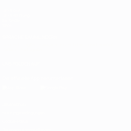
UEFA.com
UEFA-Stiftung
für Kinder
Shop
SPRACHE &AUML;NDERN
Deutsch
English
Français
Deutsch
Русский
Español
Italiano
Português
UNS FOLGEN AUF
Die offizielle App herunterladen
Datenschutz
Nutzungsbedingungen
Cookie-Politik
Datenschutzeinstellungen