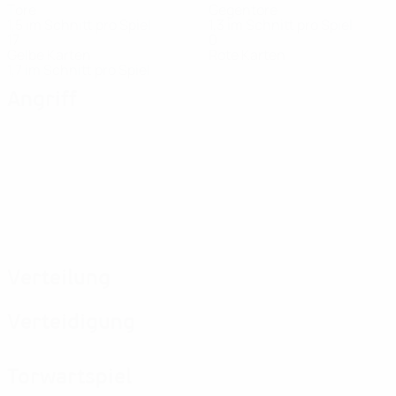
Tore
Gegentore
1,5 im Schnitt pro Spiel
1,3 im Schnitt pro Spiel
17
0
Gelbe Karten
Rote Karten
1,7 im Schnitt pro Spiel
Angriff
Verteilung
Verteidigung
Torwartspiel