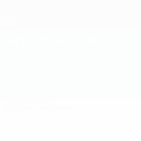
Direkt
zum
Hauptinhalt
Nations League &amp; Women's EURO
Erhalten
Live-Ergebnisse &amp; Statistiken
UEFA Women's EURO
Republik Irland
Republik Irland Women's European Qualifiers 2025
Überblick
Spiele
Kader
Wichtige Statistiken
15
13