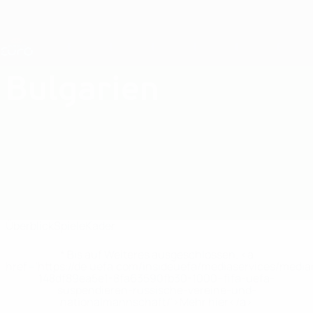
Direkt
zum
Hauptinhalt
Nations League &amp; Women's EURO
Erhalten
Live-Ergebnisse &amp; Statistiken
UEFA Women's EURO
Bulgarien
Bulgarien Statistiken Women's European Qualifiers 2025
Überblick
Spiele
Kader
* Bis auf Weiteres ausgeschlossen. <a
href='https://de.uefa.com/insideuefa/mediaservices/medi
148df89ea5e1-8fa63590fb30-1000--fifa-uefa-
suspendieren-russische-vereine-und-
nationalmannschaft/'>Mehr hier</a>